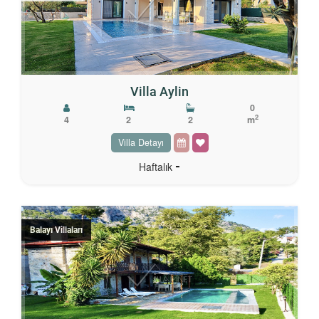
Villa Aylin
0
2
4
2
2
m
Villa Detayı
-
Haftalık
Balayı Villaları