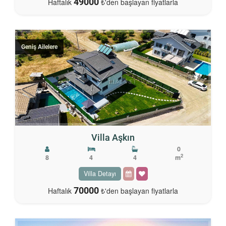
49000
Haftalık
₺'den başlayan fiyatlarla
Geniş Ailelere
Villa Aşkın
0
2
8
4
4
m
Villa Detayı
70000
Haftalık
₺'den başlayan fiyatlarla