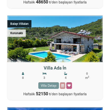
48650
Haftalık
₺'den başlayan fiyatlarla
Balayı Villaları
Korunaklı
Villa Ada İn
0
2
8
3
4
m
Villa Detayı
52150
Haftalık
₺'den başlayan fiyatlarla