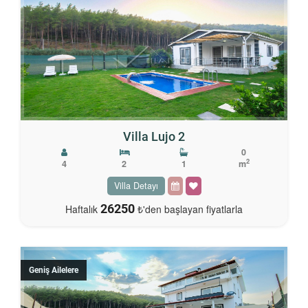
Villa Lujo 2
0
2
4
2
1
m
Villa Detayı
26250
Haftalık
₺'den başlayan fiyatlarla
Geniş Ailelere