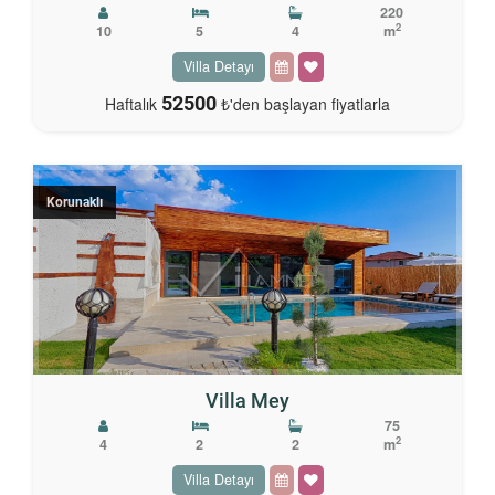
220
2
10
5
4
m
Villa Detayı
52500
Haftalık
₺'den başlayan fiyatlarla
Korunaklı
Villa Mey
75
2
4
2
2
m
Villa Detayı