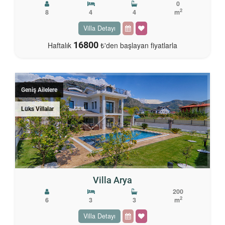
0
2
8
4
4
m
Villa Detayı
16800
Haftalık
₺'den başlayan fiyatlarla
Geniş Ailelere
Lüks Villalar
Villa Arya
200
2
6
3
3
m
Villa Detayı