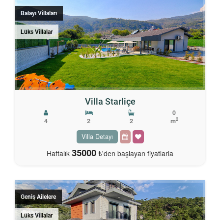
Balayı Villaları
Lüks Villalar
Villa Starliçe
0
2
4
2
2
m
Villa Detayı
35000
Haftalık
₺'den başlayan fiyatlarla
Geniş Ailelere
Lüks Villalar