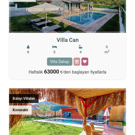
Villa Can
0
2
6
3
4
m
Villa Detayı
63000
Haftalık
₺'den başlayan fiyatlarla
Balayı Villaları
Korunaklı