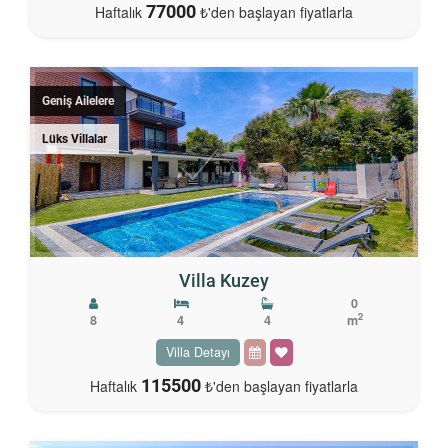
77000
Haftalık
₺'den başlayan fiyatlarla
Geniş Ailelere
Lüks Villalar
Villa Kuzey
0
2
8
4
4
m
Villa Detayı
115500
Haftalık
₺'den başlayan fiyatlarla