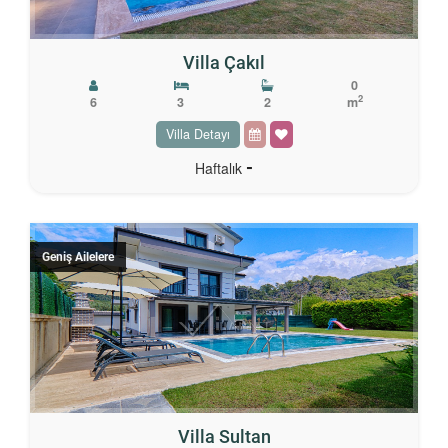
Villa Çakıl
0
2
6
3
2
m
Villa Detayı
-
Haftalık
Geniş Ailelere
Villa Sultan