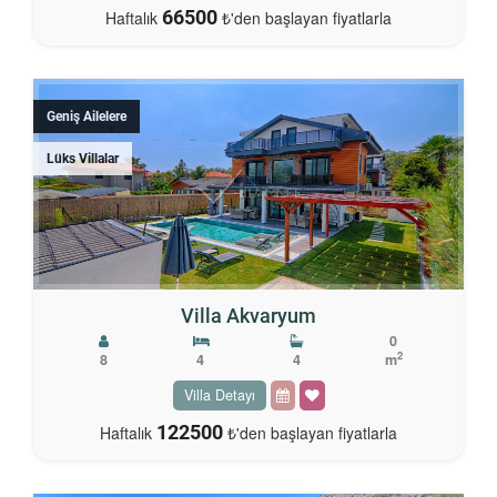
66500
Haftalık
₺'den başlayan fiyatlarla
Geniş Ailelere
Lüks Villalar
Villa Akvaryum
0
2
8
4
4
m
Villa Detayı
122500
Haftalık
₺'den başlayan fiyatlarla