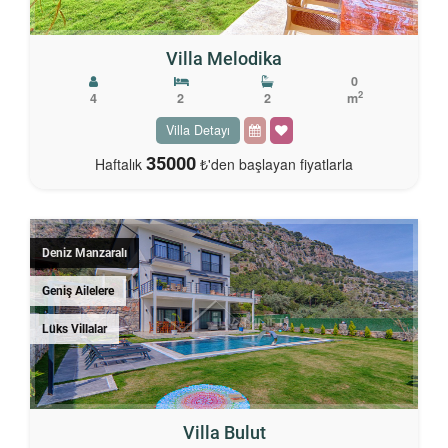
Villa Melodika
0
2
4
2
2
m
Villa Detayı
35000
Haftalık
₺'den başlayan fiyatlarla
Deniz Manzaralı
Geniş Ailelere
Lüks Villalar
Villa Bulut