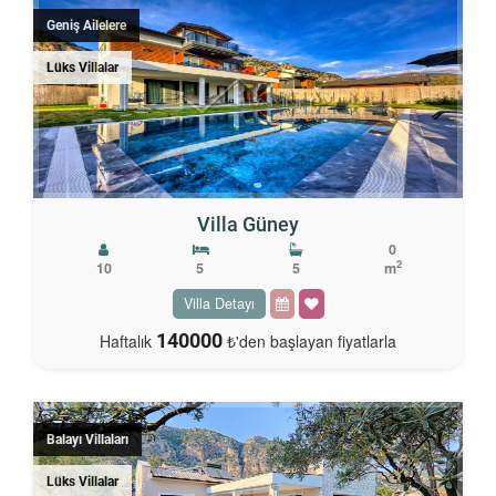
Geniş Ailelere
Lüks Villalar
Villa Güney
0
2
10
5
5
m
Villa Detayı
140000
Haftalık
₺'den başlayan fiyatlarla
Balayı Villaları
Lüks Villalar