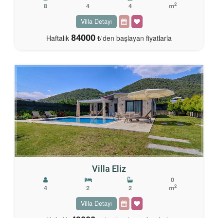
2
8
4
4
m
Villa Detayı
84000
Haftalık
₺'den başlayan fiyatlarla
Villa Eliz
0
2
4
2
2
m
Villa Detayı