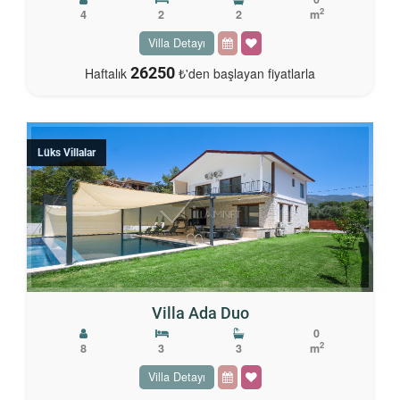
2
4
2
2
m
Villa Detayı
26250
Haftalık
₺'den başlayan fiyatlarla
Lüks Villalar
Villa Ada Duo
0
2
8
3
3
m
Villa Detayı