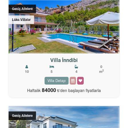
Geniş Ailelere
Lüks Villalar
Villa İnndibi
0
2
10
5
4
m
Villa Detayı
84000
Haftalık
₺'den başlayan fiyatlarla
Geniş Ailelere