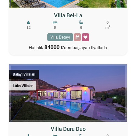
Villa Bel-La
0
2
12
6
6
m
Villa Detayı
84000
Haftalık
₺'den başlayan fiyatlarla
Balayı Villaları
Lüks Villalar
Villa Duru Duo
0