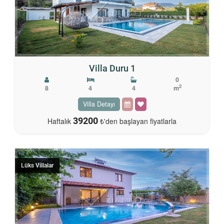
Villa Duru 1
0
2
8
4
4
m
Villa Detayı
39200
Haftalık
₺'den başlayan fiyatlarla
Lüks Villalar