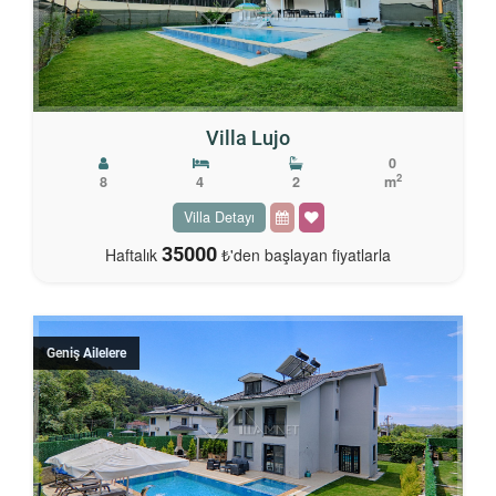
Villa Lujo
0
2
8
4
2
m
Villa Detayı
35000
Haftalık
₺'den başlayan fiyatlarla
Geniş Ailelere